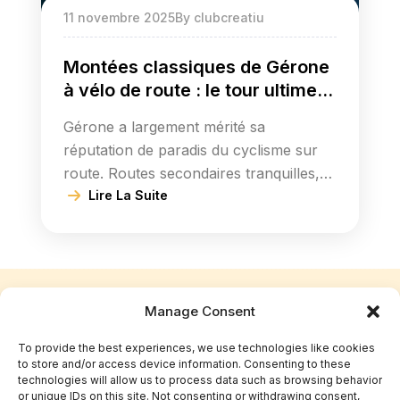
11 novembre 2025
By
clubcreatiu
Montées classiques de Gérone
à vélo de route : le tour ultime
par Rocacorba et Els Àngels
Gérone a largement mérité sa
réputation de paradis du cyclisme sur
route. Routes secondaires tranquilles,
cols mythiques, climat doux presque
Lire La Suite
toute l’année et une ambiance cycliste
qui séduit dès le premier jour. Si tu
rêves de vivre quelques jours comme
un cycliste professionnel, notre
Suivez-nous
Manage Consent
circuit Montées Classiques de
Gérone est ton défi : un voyage de 5
sur Instagram
To provide the best experiences, we use technologies like cookies
[…]
to store and/or access device information. Consenting to these
technologies will allow us to process data such as browsing behavior
or unique IDs on this site. Not consenting or withdrawing consent,