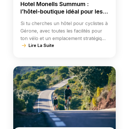
Hotel Monells Summum :
l’hôtel-boutique idéal pour les
cyclistes à Gérone
Si tu cherches un hôtel pour cyclistes à
Gérone, avec toutes les facilités pour
ton vélo et un emplacement stratégique
entre la ville et la Costa Brava, l’Hotel
Lire La Suite
Monells Summum est ta base idéale.
C’est ici que séjournent tous nos clients
et que commencent et se terminent
tous les tours de Bike Tours Girona :
sorties route, gravel et […]