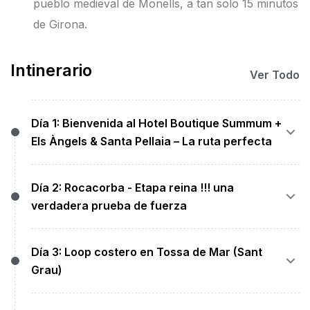
pueblo medieval de Monells, a tan solo 15 minutos
de Girona.
Intinerario
Ver Todo
Día 1: Bienvenida al Hotel Boutique Summum +
Els Àngels & Santa Pellaia – La ruta perfecta
Llegada al Hotel Boutique Summum y conocerás
Día 2: Rocacorba - Etapa reina !!! una
al equipo que te acompañará todos los días.
verdadera prueba de fuerza
Prepararás tu bicicleta y saldremos a calentar por
dos puertos míticos justo al lado del hotel. Cuando
Después de un buen buen desayuno en el hotel
lleguemos descansaremos un rato y disfrutaremos
Día 3: Loop costero en Tossa de Mar (Sant
saldremos temprano para desafiar la etapa reina,
de una cena de bienvenida con cocina local.
Grau)
subiremos el puerto más mítico de Girona,
Rocacorba !!!!, donde subía tres y cuatro veces
Distancia:
85 km.
Después de un buen desayuno en el hotel