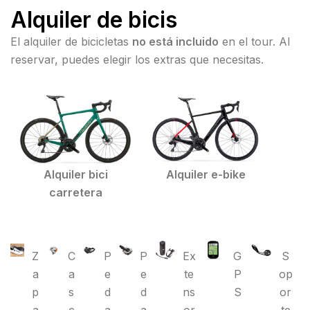
Alquiler de bicis
El alquiler de bicicletas
no está incluido
en el tour. Al
reservar, puedes elegir los extras que necesitas.
Alquiler bici
Alquiler e-bike
carretera
Z
C
P
P
Ex
G
S
a
a
e
e
te
P
op
p
s
d
d
ns
S
or
a
c
a
a
or
te