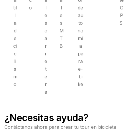
til
o
l
l
de
G
l
e
e
au
P
a
s
s
to
S
d
c
M
no
e
a
T
mí
ci
r
B
a
c
r
pa
li
e
ra
s
t
e-
m
e
bi
o
r
ke
a
¿Necesitas ayuda?
Contáctanos ahora para crear tu tour en bicicleta